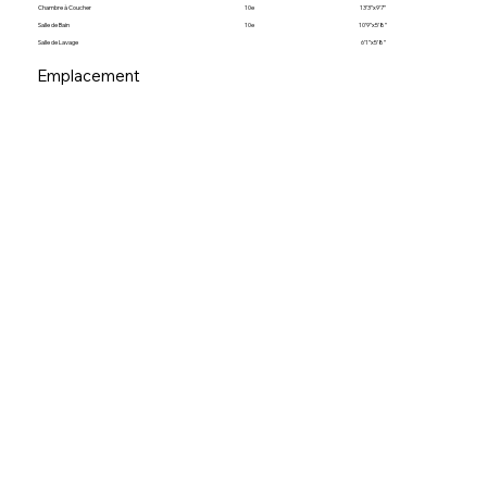
Chambre à Coucher
10e
13’3”x9’7”
Salle de Bain
10e
10’9”x5’8”
Salle de Lavage
6’1”x5’8”
Emplacement