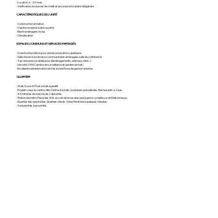
-Location 6 - 24 mois
-Vérification du dossier de crédit et assurance locataire obligatoire
CARACTÉRISTIQUES DE L'UNITÉ
-Construction en béton
-Cuisine moderne à aire ouverte
-Électroménagers inclus
-Climatisation
ESPACES COMMUNS ET SERVICES PARTAGÉS
-Construction béton pour une insonorisation supérieure.
-Salle d'exercice, terrasse commune bien aménagée, salle de conférence.
-3 ascenseurs(un dédié pour déménagements, animaux,vélos..)
-Sécurité 24h(Caméra de surveillance et gardien de nuit)
-Excellente administration et très bonne firme de gestion externe.
QUARTIER
-Walk Score 99:Tout se fait à pied!!!!!
-En plein cœur du centre ville: Centre d'achats, boutiques spécialisées, Restaurants à 2 pas.
-A 5 minutes de marche de 2 épiceries.
-Station de métro Place des Arts au coin de la rue ainsi que la piste cyclable sur de Maisonneuve.
-Quartier des spectacles, Quartier chinois, Vieux Montréal à quelques minutes.
-3 universités à proximité.