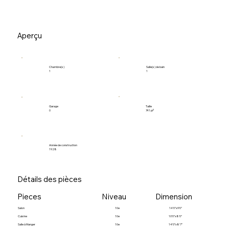
Aperçu
Salle(s) de bain
Chambre(s)
1
1
Garage
Taille
0
741 pi²
Année de construction
1928
Détails des pièces
Pieces
Niveau
Dimension
Salon
10e
14’0”x9’0”
Cuisine
10e
10’0”x8’0”
Salle à Manger
10e
14’0”x8’7”