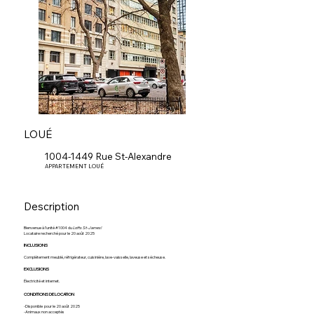
LOUÉ
1004-1449 Rue St-Alexandre
APPARTEMENT LOUÉ
Description
Bienvenue à l’unité #1004 du
Lofts St-James!
Locataire recherché pour le 20 août 2025
INCLUSIONS
Complètement meublé, réfrigérateur, cuisinière, lave-vaisselle, laveuse et sécheuse.
EXCLUSIONS
Électricité et internet.
CONDITIONS DE LOCATION
-Disponible pour le 20 août 2025
-Animaux non acceptés