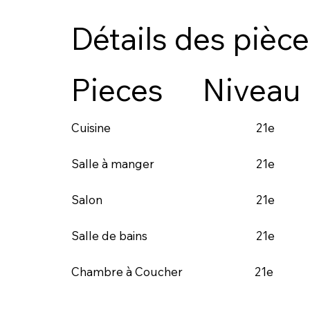
Détails des pièc
Pieces
Niveau
21e
Cuisine
21e
Salle à manger
21e
Salon
21e
Salle de bains
21e
Chambre à Coucher