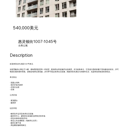
540,000美元
惠灵顿街1007-1045号
出售公寓
Description
欢迎来到Griffix项目1007号单元
这套宽敞的公寓位于10楼，拥有两间卧室和一间浴室，配有阳台和设施齐全的厨房。作为转角单元，它凭借大面积的窗户享有极佳的采光，并可
饱览壮丽的城市景观。该物业地理位置优越，步行即可抵达各类生活设施，既能享受充满活力的都市生活，也是绝佳的租赁投资机会。
单元特点
- 混凝土结构
- 现代开放式厨房
- 石英石台面
- 空调
公共区域
- 屋顶露台
- 健身房
社区环境
- 毗邻拉辛运河及各类生活设施
- 毗邻市中心、蒙特利尔老城区及阿特沃特市场
- 邻近未来REM轻轨车站
- 靠近公共交通枢纽（地铁和公交车）
- 毗邻主要干道
- 周边餐饮咖啡馆林立