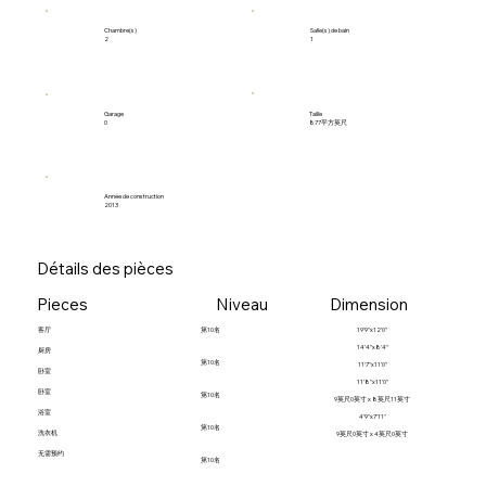
Salle(s) de bain
Chambre(s)
1
2
Garage
Taille
0
877平方英尺
Année de construction
2013
Détails des pièces
Pieces
Niveau
Dimension
客厅
第10名
19'9"x12'0"
14'4"x8'4"
厨房
第10名
11'7"x11'0"
卧室
11'8"x11'0"
卧室
第10名
9英尺0英寸 x 8英尺11英寸
浴室
4'9"x7'11"
第10名
洗衣机
9英尺0英寸 x 4英尺0英寸
无需预约
第10名