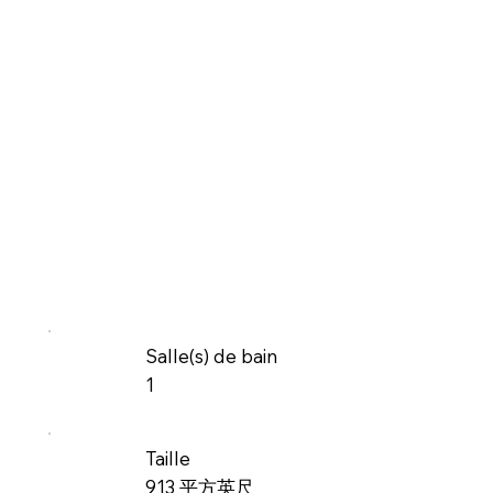
Salle(s) de bain
1
Taille
913 平方英尺