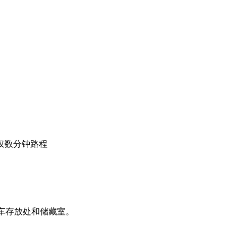
校仅数分钟路程
车存放处和储藏室。