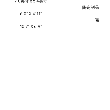
7'0英寸 x 5'4英寸
陶瓷制品
6'0" X 4'11"
喝
10'7" X 6'9"