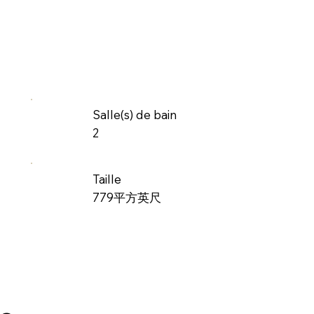
Salle(s) de bain
2
Taille
779平方英尺